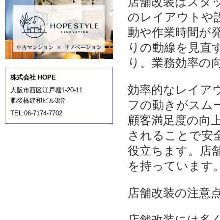
店舗改装はスタ
のレイアウトや
動や作業時間が
りの動線を見直
り、業務効率の
株式会社 HOPE
効率的なレイア
大阪市西区江戸堀1-20-11
肥後橋建和ビル3階
フの動きがスム
TEL:06-7174-7702
顧客満足度の向
されることで安
役立ちます。店
を持っています
店舗改装の注意
店舗改装には多