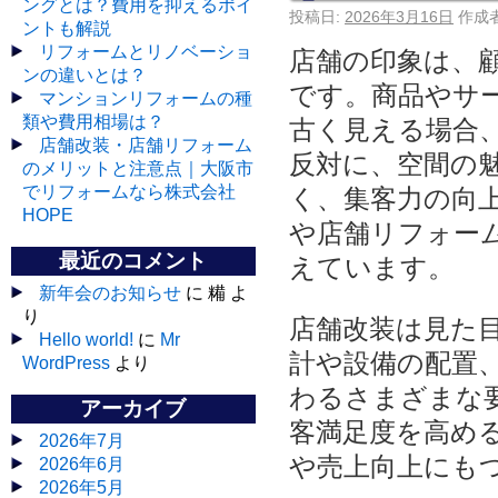
ングとは？費用を抑えるポイ
投稿日:
2026年3月16日
作成者
ントも解説
リフォームとリノベーショ
店舗の印象は、
ンの違いとは？
です。商品やサ
マンションリフォームの種
類や費用相場は？
古く見える場合
店舗改装・店舗リフォーム
反対に、空間の
のメリットと注意点｜大阪市
でリフォームなら株式会社
く、集客力の向
HOPE
や店舗リフォー
最近のコメント
えています。
新年会のお知らせ
に 糒 よ
り
店舗改装は見た
Hello world!
に
Mr
計や設備の配置
WordPress
より
わるさまざまな
アーカイブ
客満足度を高め
2026年7月
や売上向上にも
2026年6月
2026年5月