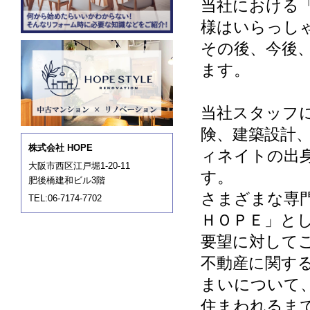
当社における
様はいらっし
その後、今後
ます。
当社スタッフ
険、建築設計
株式会社 HOPE
ィネイトの出
大阪市西区江戸堀1-20-11
す。
肥後橋建和ビル3階
さまざまな専
TEL:06-7174-7702
ＨＯＰＥ」と
要望に対して
不動産に関す
まいについて
住まわれるま