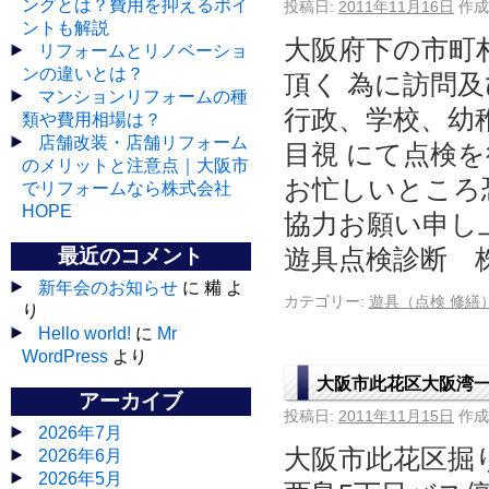
ングとは？費用を抑えるポイ
投稿日:
2011年11月16日
作成
ントも解説
大阪府下の市町
リフォームとリノベーショ
ンの違いとは？
頂く 為に訪問
マンションリフォームの種
行政、学校、幼
類や費用相場は？
店舗改装・店舗リフォーム
目視 にて点検
のメリットと注意点｜大阪市
お忙しいところ
でリフォームなら株式会社
HOPE
協力お願い申し
最近のコメント
遊具点検診断 株式会社
新年会のお知らせ
に 糒 よ
カテゴリー:
遊具（点検 修繕
り
Hello world!
に
Mr
WordPress
より
大阪市此花区大阪湾
アーカイブ
投稿日:
2011年11月15日
作成
2026年7月
大阪市此花区掘
2026年6月
2026年5月