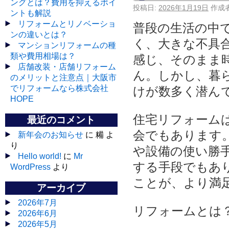
ングとは？費用を抑えるポイ
投稿日:
2026年1月19日
作成者
ントも解説
リフォームとリノベーショ
普段の生活の中
ンの違いとは？
く、大きな不具
マンションリフォームの種
類や費用相場は？
感じ、そのまま
店舗改装・店舗リフォーム
ん。しかし、暮
のメリットと注意点｜大阪市
でリフォームなら株式会社
けが数多く潜ん
HOPE
住宅リフォーム
最近のコメント
会でもあります
新年会のお知らせ
に 糒 よ
り
や設備の使い勝
Hello world!
に
Mr
する手段でもあ
WordPress
より
ことが、より満
アーカイブ
2026年7月
リフォームとは
2026年6月
2026年5月