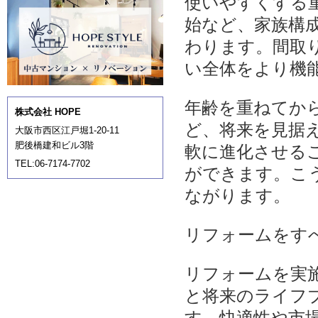
使いやすくする
始など、家族構
わります。間取
い全体をより機
年齢を重ねてか
株式会社 HOPE
ど、将来を見据
大阪市西区江戸堀1-20-11
肥後橋建和ビル3階
軟に進化させる
TEL:06-7174-7702
ができます。こ
ながります。
リフォームをす
リフォームを実
と将来のライフ
す。快適性や市